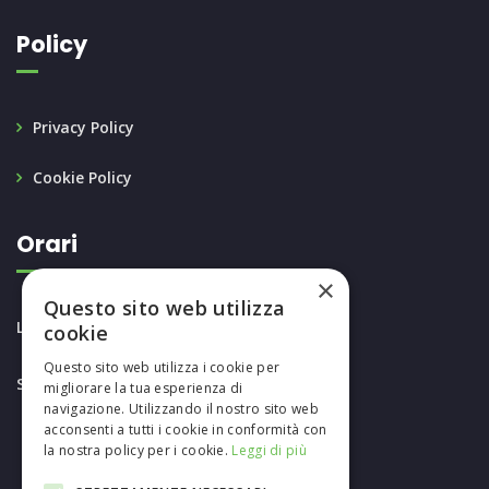
Policy
Privacy Policy
Cookie Policy
Orari
×
Questo sito web utilizza
LUN-VEN: 8.30 - 18.30
cookie
Questo sito web utilizza i cookie per
SAB: 8.30 - 12.30
migliorare la tua esperienza di
navigazione. Utilizzando il nostro sito web
acconsenti a tutti i cookie in conformità con
la nostra policy per i cookie.
Leggi di più