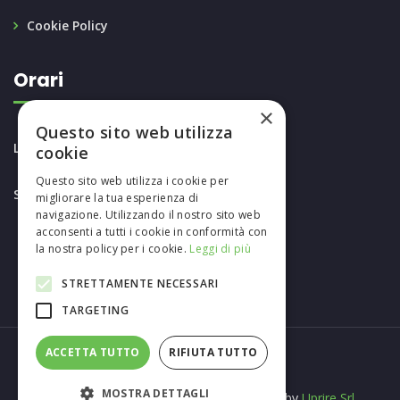
Cookie Policy
Orari
×
Questo sito web utilizza
LUN-VEN: 8.30 - 18.30
cookie
Questo sito web utilizza i cookie per
SAB: 8.30 - 12.30
migliorare la tua esperienza di
navigazione. Utilizzando il nostro sito web
acconsenti a tutti i cookie in conformità con
la nostra policy per i cookie.
Leggi di più
STRETTAMENTE NECESSARI
TARGETING
ACCETTA TUTTO
RIFIUTA TUTTO
MOSTRA DETTAGLI
Copyrights © 2024
Ecospurghi
. Designed by
Uprire Srl